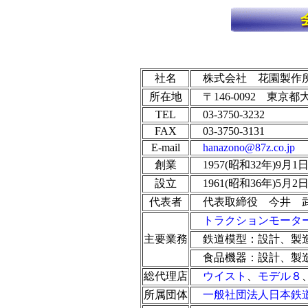
社名
株式会社 花園製作
所在地
〒146-0092 東京都大
TEL
03-3750-3232
FAX
03-3750-3131
E-mail
hanazono@87z.co.jp
創業
1957(昭和32年)9月1
設立
1961(昭和36年)5月2
代表者
代表取締役 今井 
トラクションモータ
主要業務
鉄道模型：設計、製
食品機器：設計、製
総代理店
ウイスト
、
モデル８
所属団体
一般社団法人日本鉄