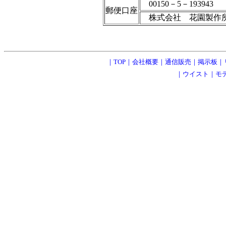
00150－5－193943
郵便口座
株式会社 花園製作
｜
TOP
｜
会社概要
｜
通信販売
｜
掲示板
｜
｜
ウイスト
｜
モ