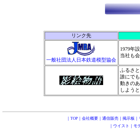
リンク先
1979
当社も会
一般社団法人日本鉄道模型協会
ふるさと
誰にでも
動きのあ
しようと
｜
TOP
｜
会社概要
｜
通信販売
｜
掲示板
｜
｜
ウイスト
｜
モ